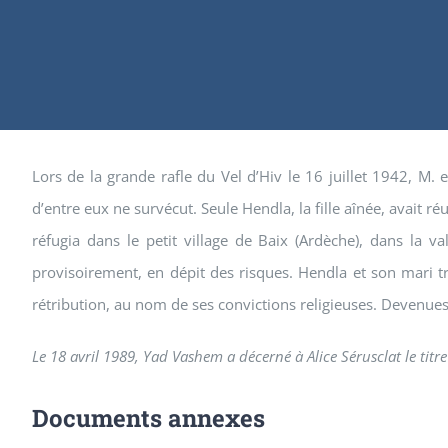
Lors de la grande rafle du Vel d’Hiv le 16 juillet 1942, M. 
d’entre eux ne survécut. Seule Hendla, la fille aînée, avait r
réfugia dans le petit village de Baix (Ardèche), dans la v
provisoirement, en dépit des risques. Hendla et son mari tro
rétribution, au nom de ses convictions religieuses. Devenues
Le 18 avril 1989, Yad Vashem a décerné à Alice Sérusclat le titr
Documents annexes