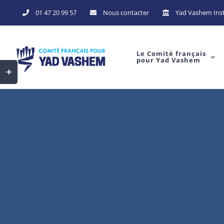
Skip
01 47 20 99 57
Nous contacter
Yad Vashem Inst
to
content
Le Comité français
pour Yad Vashem
Toggle
Sliding
Bar
Area