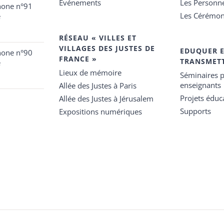
Événements
Les Personn
hone n°91
Les Cérémon
e
RÉSEAU « VILLES ET
VILLAGES DES JUSTES DE
EDUQUER 
hone n°90
FRANCE »
TRANSMET
e
Lieux de mémoire
Séminaires p
enseignants
Allée des Justes à Paris
Projets éduca
Allée des Justes à Jérusalem
Supports
Expositions numériques