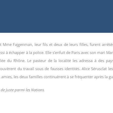
et Mme Fajgenman, leur fils et deux de leurs filles, furent arrêt
éussi à échapper à la police. Elle s’enfuit de Paris avec son mari M
allée du Rhône. Le pasteur de la localité les adressa à des pays
uvèrent du travail sous de fausses identités. Alice Sérusclat les
 amies, les deux familles continuèrent à se fréquenter après la gu
e de Juste parmi les Nations.