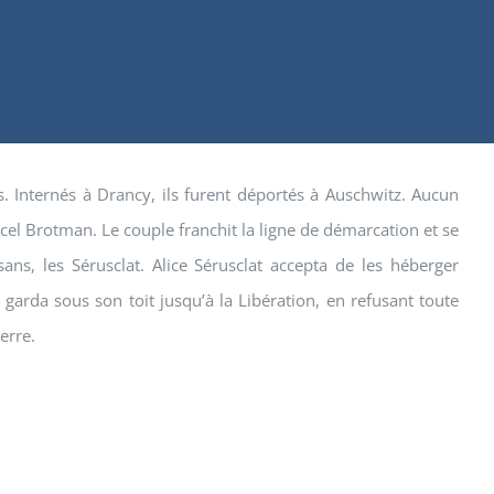
és. Internés à Drancy, ils furent déportés à Auschwitz. Aucun
arcel Brotman. Le couple franchit la ligne de démarcation et se
ans, les Sérusclat. Alice Sérusclat accepta de les héberger
 garda sous son toit jusqu’à la Libération, en refusant toute
erre.