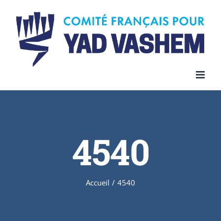
Skip
to
content
4540
Accueil
/
4540