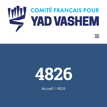
Skip
to
content
4826
Accueil
/
4826