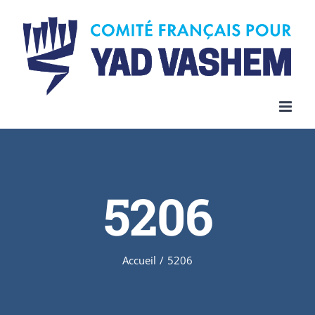
Skip
to
content
5206
Accueil
/
5206