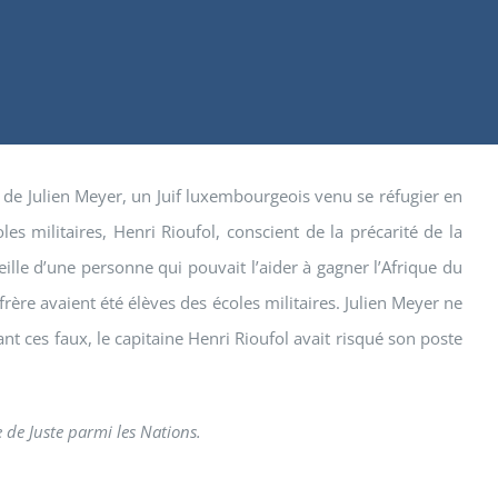
nce de Julien Meyer, un Juif luxembourgeois venu se réfugier en
s militaires, Henri Rioufol, conscient de la précarité de la
seille d’une personne qui pouvait l’aider à gagner l’Afrique du
-frère avaient été élèves des écoles militaires. Julien Meyer ne
nt ces faux, le capitaine Henri Rioufol avait risqué son poste
 de Juste parmi les Nations.