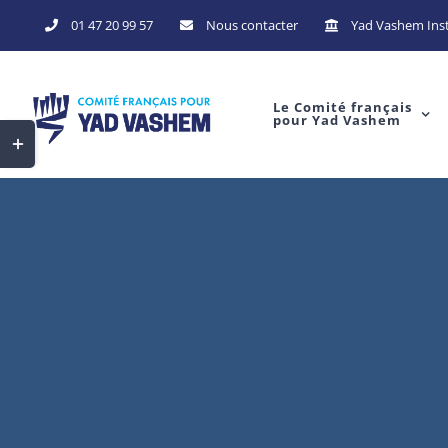
Skip
01 47 20 99 57
Nous contacter
Yad Vashem Inst
to
content
Le Comité français
pour Yad Vashem
Toggle
Sliding
Bar
Area