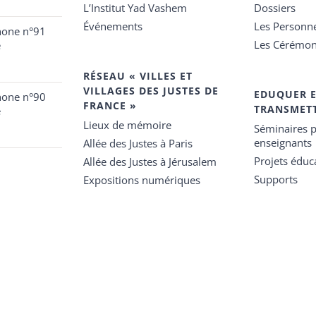
L’Institut Yad Vashem
Dossiers
Événements
Les Personn
hone n°91
Les Cérémon
e
RÉSEAU « VILLES ET
VILLAGES DES JUSTES DE
EDUQUER 
hone n°90
FRANCE »
TRANSMET
e
Lieux de mémoire
Séminaires p
enseignants
Allée des Justes à Paris
Projets éduca
Allée des Justes à Jérusalem
Supports
Expositions numériques