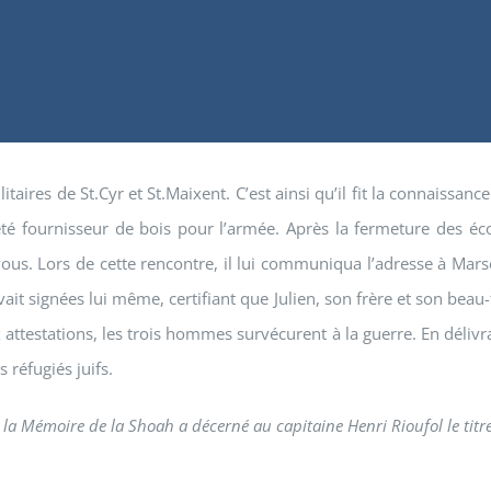
itaires de St.Cyr et St.Maixent. C’est ainsi qu’il fit la connaissa
té fournisseur de bois pour l’armée. Après la fermeture des école
z-vous. Lors de cette rencontre, il lui communiqua l’adresse à Mar
avait signées lui même, certifiant que Julien, son frère et son beau
attestations, les trois hommes survécurent à la guerre. En délivra
s réfugiés juifs.
la Mémoire de la Shoah a décerné au capitaine Henri Rioufol le titre