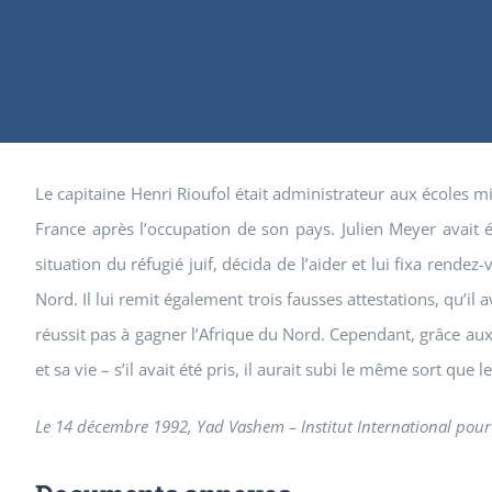
Le capitaine Henri Rioufol était administrateur aux écoles mil
France après l’occupation de son pays. Julien Meyer avait é
situation du réfugié juif, décida de l’aider et lui fixa rende
Nord. Il lui remit également trois fausses attestations, qu’il 
réussit pas à gagner l’Afrique du Nord. Cependant, grâce aux 
et sa vie – s’il avait été pris, il aurait subi le même sort que le
Le 14 décembre 1992, Yad Vashem – Institut International pour 