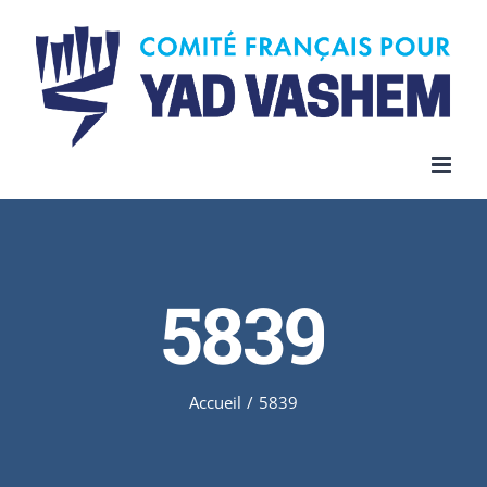
Skip
to
content
5839
Accueil
/
5839