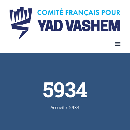
Skip
to
content
5934
Accueil
/
5934