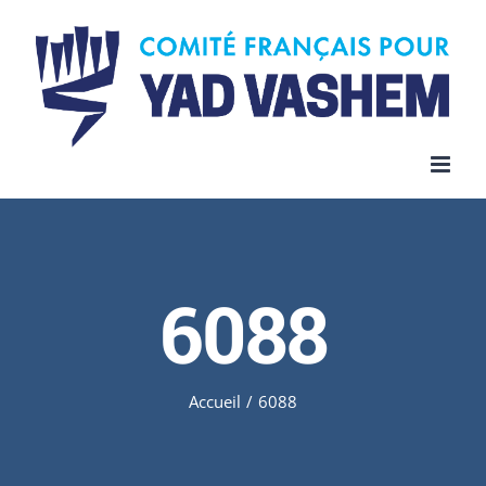
Skip
to
content
6088
Accueil
/
6088