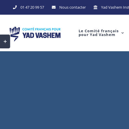
Skip
01 47 20 99 57
Nous contacter
Yad Vashem Inst
to
content
Le Comité français
pour Yad Vashem
Toggle
Sliding
Bar
Area