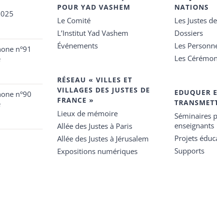
POUR YAD VASHEM
NATIONS
2025
Le Comité
Les Justes d
L’Institut Yad Vashem
Dossiers
Événements
Les Personn
hone n°91
Les Cérémon
e
RÉSEAU « VILLES ET
VILLAGES DES JUSTES DE
EDUQUER 
hone n°90
FRANCE »
TRANSMET
e
Lieux de mémoire
Séminaires p
enseignants
Allée des Justes à Paris
Projets éduca
Allée des Justes à Jérusalem
Supports
Expositions numériques