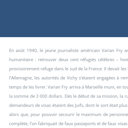
En août 1940, le jeune journaliste américain Varian Fry a
humanitaire : retrouver deux cent réfugiés célèbres – homm
provisoirement refuge dans le sud de la France. Il devait les 
l’Allemagne, les autorités de Vichy s’étaient engagées à rem
temps de les livrer. Varian Fry arriva à Marseille muni, en to
la somme de 3 000 dollars. Dès le début de sa mission, la ru
demandeurs de visas étaient des Juifs, dont le sort était plus
alors que, pour pouvoir secourir le maximum de personnes, 
complète, l’on fabriquait de faux passeports et de faux visas