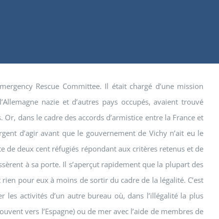
 Emergency Rescue Committee. Il était chargé d’une mission
 l’Allemagne nazie et d’autres pays occupés, avaient trouvé
s. Or, dans le cadre des accords d’armistice entre la France et
 urgent d’agir avant que le gouvernement de Vichy n’ait eu le
iste de deux cent réfugiés répondant aux critères retenus et de
sèrent à sa porte. Il s’aperçut rapidement que la plupart des
 rien pour eux à moins de sortir du cadre de la légalité. C’est
s activités d’un autre bureau où, dans l’illégalité la plus
us souvent vers l’Espagne) ou de mer avec l’aide de membres de