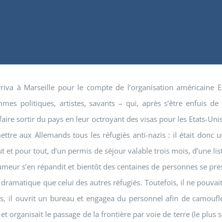
rriva à Marseille pour le compte de l’organisation américaine
es politiques, artistes, savants – qui, après s’être enfuis de
faire sortir du pays en leur octroyant des visas pour les Etats-Uni
ettre aux Allemands tous les réfugiés anti-nazis : il était donc
ut et pour tout, d’un permis de séjour valable trois mois, d’une l
meur s’en répandit et bientôt des centaines de personnes se pres
 dramatique que celui des autres réfugiés. Toutefois, il ne pouvait
il ouvrit un bureau et engagea du personnel afin de camoufler le
 et organisait le passage de la frontière par voie de terre (le pl