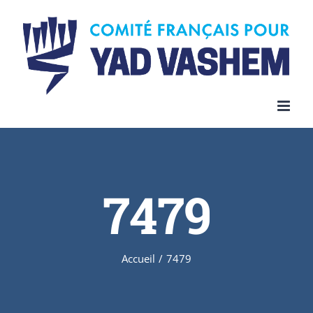
Skip
to
content
7479
Accueil
/
7479