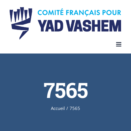
Skip
to
content
7565
Accueil
/
7565