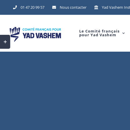
Skip
01 47 20 99 57
Nous contacter
Yad Vashem Inst
to
content
Le Comité français
pour Yad Vashem
Toggle
Sliding
Bar
Area