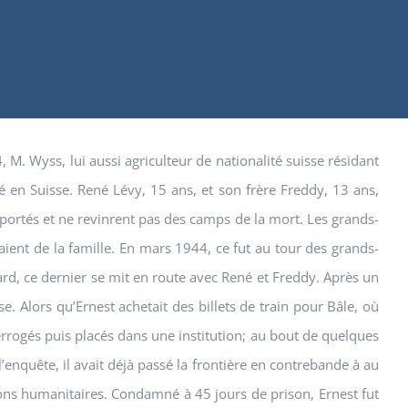
, M. Wyss, lui aussi agriculteur de nationalité suisse résidant
é en Suisse. René Lévy, 15 ans, et son frère Freddy, 13 ans,
 déportés et ne revinrent pas des camps de la mort. Les grands-
vaient de la famille. En mars 1944, ce fut au tour des grands-
ard, ce dernier se mit en route avec René et Freddy. Après un
e. Alors qu’Ernest achetait des billets de train pour Bâle, où
terrogés puis placés dans une institution; au bout de quelques
 l’enquête, il avait déjà passé la frontière en contrebande à au
isons humanitaires. Condamné à 45 jours de prison, Ernest fut