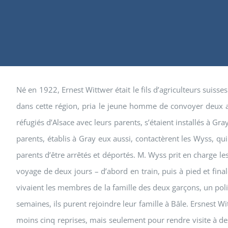
Né en 1922, Ernest Wittwer était le fils d’agriculteurs suisse
dans cette région, pria le jeune homme de convoyer deux ado
réfugiés d’Alsace avec leurs parents, s’étaient installés à Gr
parents, établis à Gray eux aussi, contactèrent les Wyss, qui
parents d’être arrêtés et déportés. M. Wyss prit en charge l
voyage de deux jours – d’abord en train, puis à pied et final
vivaient les membres de la famille des deux garçons, un polic
semaines, ils purent rejoindre leur famille à Bâle. Ersnest Wit
moins cinq reprises, mais seulement pour rendre visite à des