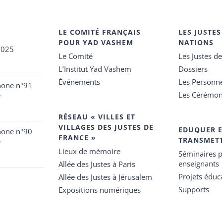
LE COMITÉ FRANÇAIS
LES JUSTES
POUR YAD VASHEM
NATIONS
2025
Le Comité
Les Justes d
L’Institut Yad Vashem
Dossiers
Événements
Les Personn
hone n°91
Les Cérémon
e
RÉSEAU « VILLES ET
VILLAGES DES JUSTES DE
EDUQUER 
hone n°90
FRANCE »
TRANSMET
e
Lieux de mémoire
Séminaires p
enseignants
Allée des Justes à Paris
Projets éduca
Allée des Justes à Jérusalem
Supports
Expositions numériques