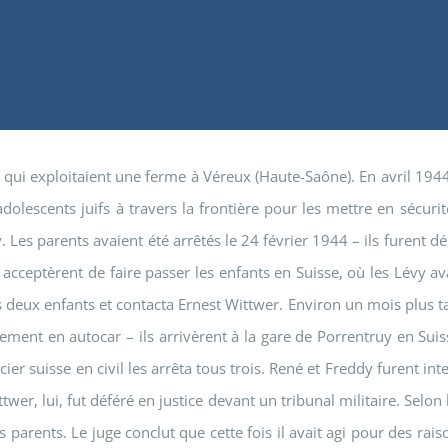
s qui exploitaient une ferme à Véreux (Haute-Saône). En avril 1944
lescents juifs à travers la frontière pour les mettre en sécurit
ay. Les parents avaient été arrêtés le 24 février 1944 – ils furent
 acceptèrent de faire passer les enfants en Suisse, où les Lévy a
es deux enfants et contacta Ernest Wittwer. Environ un mois plus t
ement en autocar – ils arrivèrent à la gare de Porrentruy en Suiss
ier suisse en civil les arrêta tous trois. René et Freddy furent in
twer, lui, fut déféré en justice devant un tribunal militaire. Selon
 parents. Le juge conclut que cette fois il avait agi pour des ra