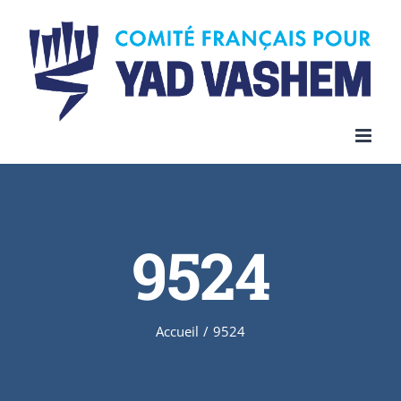
Skip
to
content
9524
Accueil
/
9524