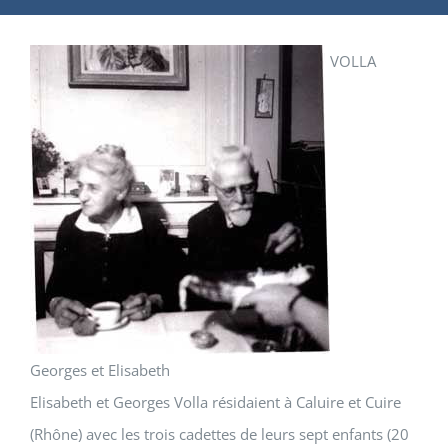
VOLLA
Georges et Elisabeth
Elisabeth et Georges Volla résidaient à Caluire et Cuire
(Rhône) avec les trois cadettes de leurs sept enfants (20