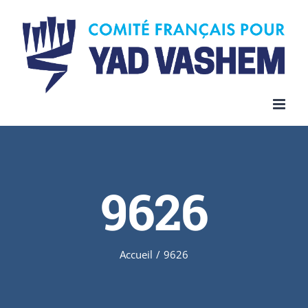
Skip
to
content
9626
Accueil
/
9626