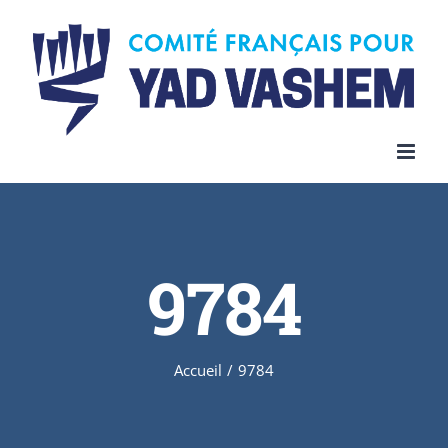
Skip
to
content
9784
Accueil
/
9784