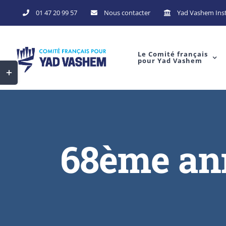
01 47 20 99 57
Nous contacter
Yad Vashem Inst
Le Comité français
pour Yad Vashem
68ème ann