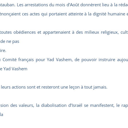
uban. Les arrestations du mois d’Août donnèrent lieu à la rédactio
dénonçaient ces actes qui portaient atteinte à la dignité humaine 
outes obédiences et appartenaient à des milieux religieux, cultu
 de ne pas
ire.
 Comité français pour Yad Vashem, de pouvoir instruire aujour
ue Yad Vashem
leurs actions sont et resteront une leçon à tout jamais.
n des valeurs, la diabolisation d’Israël se manifestent, le rapp
la