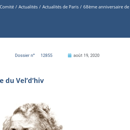
 Comité
/
Actualités
/
Actualités de Paris
/
68ème anniversaire de l
Dossier n°
12855
août 19, 2020
e du Vel’d’hiv