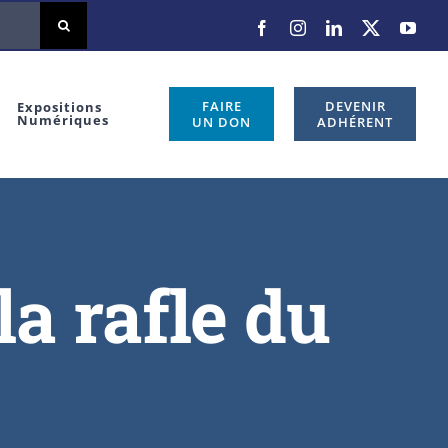
FAIRE
DEVENIR
Expositions
Numériques
UN DON
ADHÉRENT
a rafle du