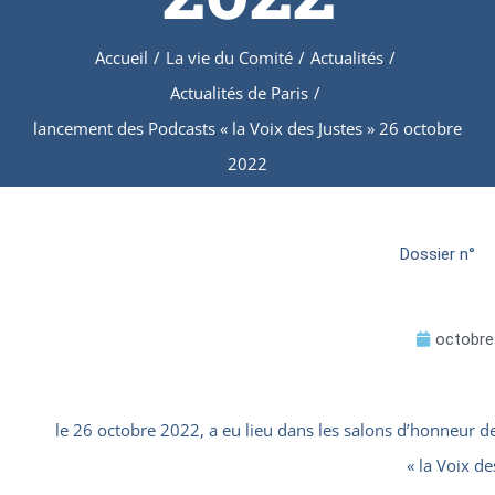
Accueil
/
La vie du Comité
/
Actualités
/
Actualités de Paris
/
lancement des Podcasts « la Voix des Justes » 26 octobre
2022
Dossier n°
octobre
le 26 octobre 2022, a eu lieu dans les salons d’honneur de
« la Voix de