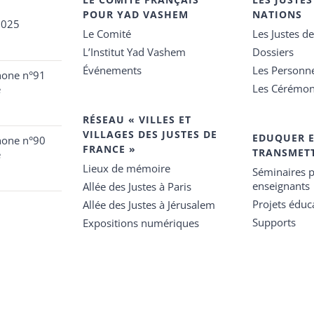
POUR YAD VASHEM
NATIONS
2025
Le Comité
Les Justes d
L’Institut Yad Vashem
Dossiers
Événements
Les Personn
hone n°91
Les Cérémon
e
RÉSEAU « VILLES ET
VILLAGES DES JUSTES DE
EDUQUER 
hone n°90
FRANCE »
TRANSMET
e
Lieux de mémoire
Séminaires p
enseignants
Allée des Justes à Paris
Projets éduca
Allée des Justes à Jérusalem
Supports
Expositions numériques