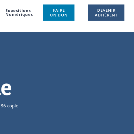
FAIRE
DEVENIR
Expositions
Numériques
UN DON
ADHÉRENT
ie
86 copie