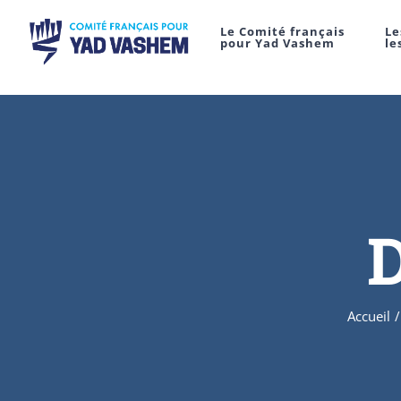
Le Comité français
Le
pour Yad Vashem
le
D
Accueil
/