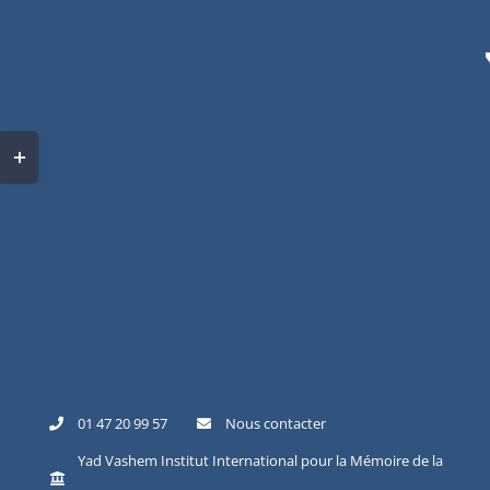
Skip
to
content
Toggle
Sliding
Bar
Area
01 47 20 99 57
Nous contacter
Yad Vashem Institut International pour la Mémoire de la