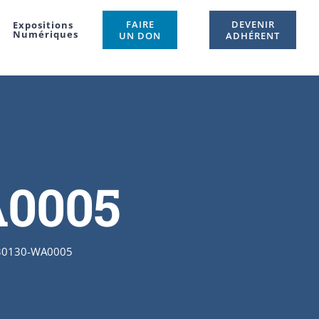
FAIRE
DEVENIR
Expositions
Numériques
UN DON
ADHÉRENT
A0005
30130-WA0005