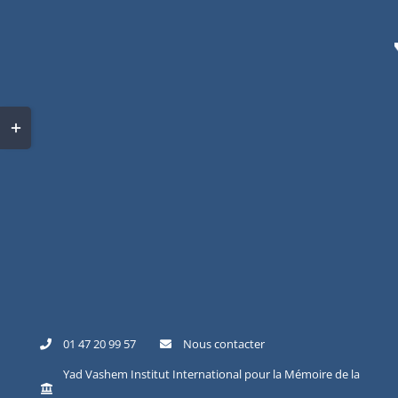
Skip
to
content
Toggle
Sliding
Bar
Area
01 47 20 99 57
Nous contacter
Yad Vashem Institut International pour la Mémoire de la