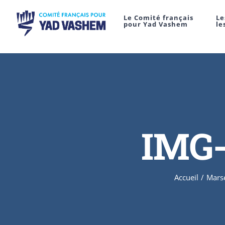
Le Comité français
Le
pour Yad Vashem
le
IMG-
Accueil
/
Marse