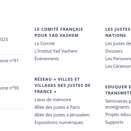
LE COMITÉ FRANÇAIS
LES JUSTES
POUR YAD VASHEM
NATIONS
2025
Le Comité
Les Justes d
L’Institut Yad Vashem
Dossiers
Événements
Les Personn
hone n°91
Les Cérémon
e
RÉSEAU « VILLES ET
VILLAGES DES JUSTES DE
EDUQUER 
hone n°90
FRANCE »
TRANSMET
e
Lieux de mémoire
Séminaires p
enseignants
Allée des Justes à Paris
Projets éduca
Allée des Justes à Jérusalem
Supports
Expositions numériques