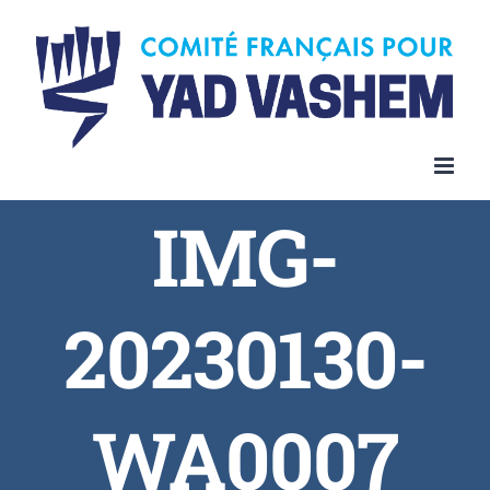
Skip
to
content
IMG-
20230130-
WA0007