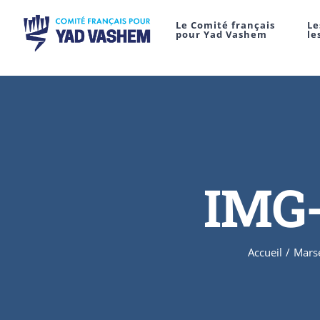
Le Comité français
Le
pour Yad Vashem
le
IMG-
Accueil
/
Marse