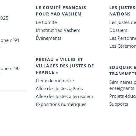
LE COMITÉ FRANÇAIS
LES JUSTES
POUR YAD VASHEM
NATIONS
2025
Le Comité
Les Justes d
L’Institut Yad Vashem
Dossiers
Événements
Les Personn
hone n°91
Les Cérémon
e
RÉSEAU « VILLES ET
VILLAGES DES JUSTES DE
EDUQUER 
hone n°90
FRANCE »
TRANSMET
e
Lieux de mémoire
Séminaires p
enseignants
Allée des Justes à Paris
Projets éduca
Allée des Justes à Jérusalem
Supports
Expositions numériques