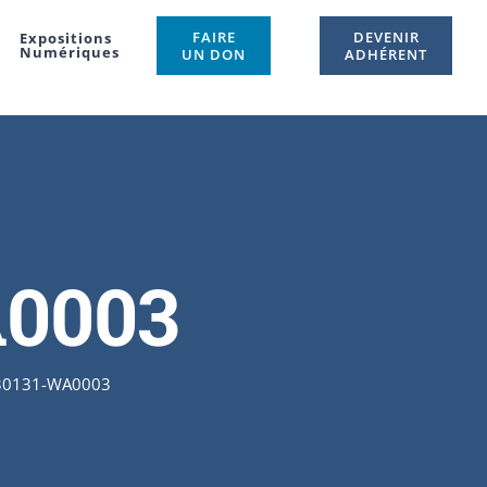
FAIRE
DEVENIR
Expositions
Numériques
UN DON
ADHÉRENT
A0003
30131-WA0003