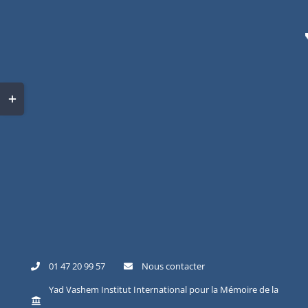
Skip
to
content
Toggle
Sliding
Bar
Area
01 47 20 99 57
Nous contacter
Yad Vashem Institut International pour la Mémoire de la