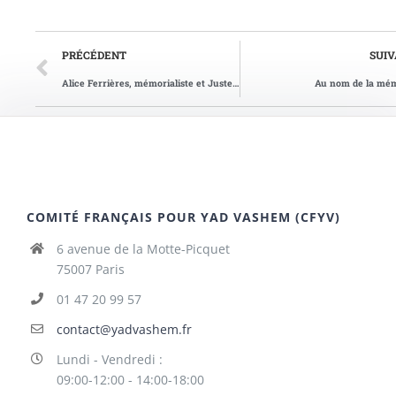
PRÉCÉDENT
SUI
Alice Ferrières, mémorialiste et Juste parmi les Nations
Au nom de la mé
COMITÉ FRANÇAIS POUR YAD VASHEM (CFYV)
6 avenue de la Motte-Picquet
75007 Paris
01 47 20 99 57
contact@yadvashem.fr
Lundi - Vendredi :
09:00-12:00 - 14:00-18:00