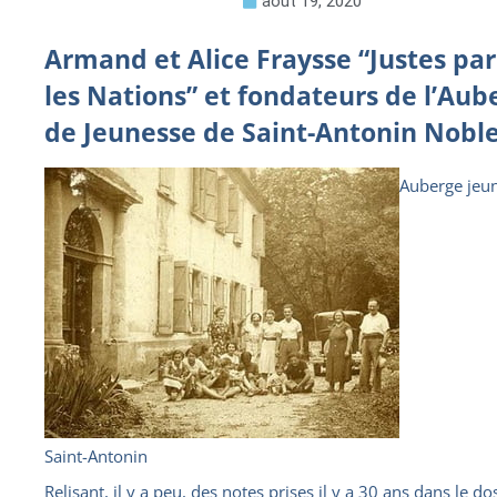
août 19, 2020
Armand et Alice Fraysse “Justes pa
les Nations” et fondateurs de l’Aub
de Jeunesse de Saint-Antonin Noble
Auberge jeu
Saint-Antonin
Relisant, il y a peu, des notes prises il y a 30 ans dans le do