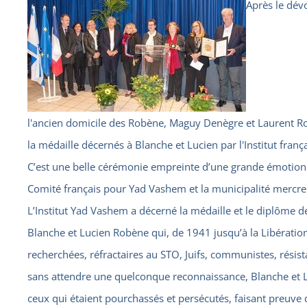
Après le dév
l'ancien domicile des Robène, Maguy Denègre et Laurent Ro
la médaille décernés à Blanche et Lucien par l'Institut fra
C’est une belle cérémonie empreinte d’une grande émotion q
Comité français pour Yad Vashem et la municipalité mercred
L’Institut Yad Vashem a décerné la médaille et le diplôme d
Blanche et Lucien Robène qui, de 1941 jusqu’à la Libérati
recherchées, réfractaires au STO, Juifs, communistes, résista
sans attendre une quelconque reconnaissance, Blanche et Lu
ceux qui étaient pourchassés et persécutés, faisant preuve