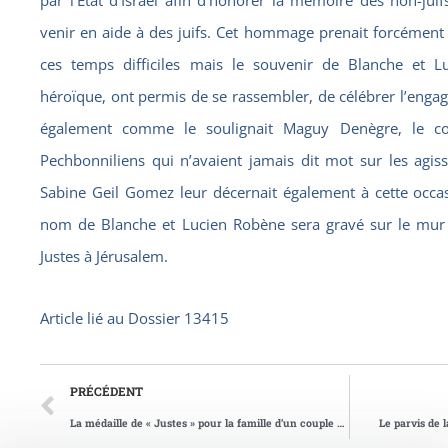
par l’Etat d’Israël afin d’honorer la mémoire des non-juif
venir en aide à des juifs. Cet hommage prenait forcément
ces temps difficiles mais le souvenir de Blanche et 
héroïque, ont permis de se rassembler, de célébrer l’engag
également comme le soulignait Maguy Denègre, le c
Pechbonniliens qui n’avaient jamais dit mot sur les agis
Sabine Geil Gomez leur décernait également à cette occasi
nom de Blanche et Lucien Robène sera gravé sur le mur 
Justes à Jérusalem.
Article lié au
Dossier 13415
PRÉCÉDENT
La médaille de « Justes » pour la famille d’un couple parisien
Le parvis de 