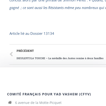
conclut alors par une phrase de Shimon Peres :
« Quand, d
gagné
; ce sont aussi les Résistants même peu nombreux qui
Article lié au
Dossier 13134
PRÉCÉDENT
DIEULEFIT/LA TOUCHE – La médaille des Justes remise à deux familles
COMITÉ FRANÇAIS POUR YAD VASHEM (CFYV)
6 avenue de la Motte-Picquet