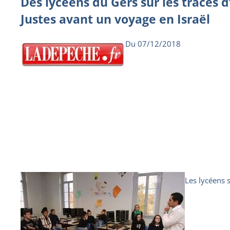
Des lycéens du Gers sur les traces 
Justes avant un voyage en Israël
Du 07/12/2018
Les lycéens s