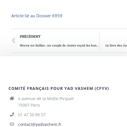
Article lié au
Dossier 6959
PRÉCÉDENT
Neuvy-en-Sullias : un couple de Justes reçoit les honneurs
Le livre des J
COMITÉ FRANÇAIS POUR YAD VASHEM (CFYV)
6 avenue de la Motte-Picquet
75007 Paris
01 47 20 99 57
contact@yadvashem.fr