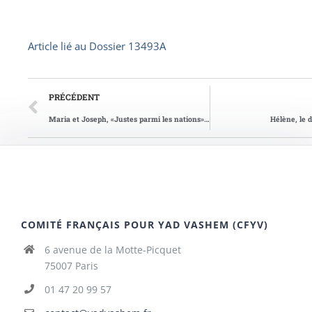
Article lié au
Dossier 13493A
PRÉCÉDENT
Maria et Joseph, «Justes parmi les nations», se font une place
Hélène, le 
COMITÉ FRANÇAIS POUR YAD VASHEM (CFYV)
6 avenue de la Motte-Picquet
75007 Paris
01 47 20 99 57