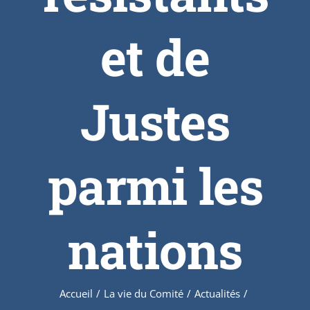
et de
Justes
parmi les
nations
Accueil
/
La vie du Comité
/
Actualités
/