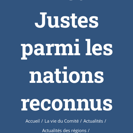
Justes
parmi les
nations
reconnus
Accueil
/
La vie du Comité
/
Actualités
/
Actualités des régions
/