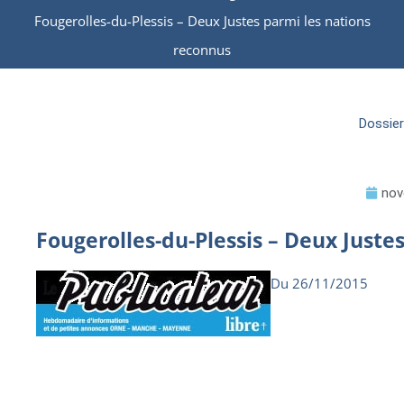
Fougerolles-du-Plessis – Deux Justes parmi les nations
reconnus
Dossier
nov
Fougerolles-du-Plessis – Deux Juste
Du 26/11/2015