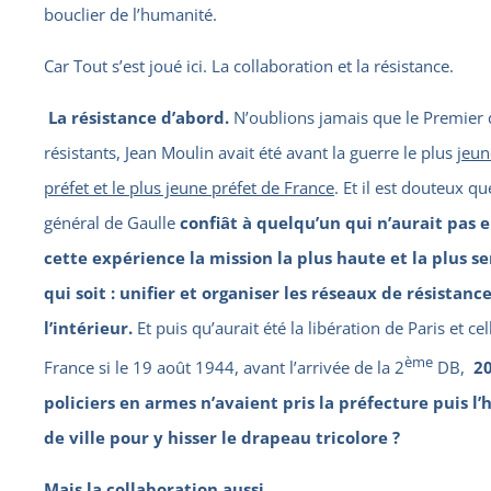
bouclier de l’humanité.
Car Tout s’est joué ici. La collaboration et la résistance.
La résistance d’abord.
N’oublions jamais que le Premier 
résistants, Jean Moulin avait été avant la guerre le plus
jeun
préfet et le plus jeune préfet de France
. Et il est douteux qu
général de Gaulle
confiât à quelqu’un qui n’aurait pas 
cette expérience la mission la plus haute et la plus se
qui soit : unifier et organiser les réseaux de résistanc
l’intérieur.
Et puis qu’aurait été la libération de Paris et cel
ème
France si le 19 août 1944, avant l’arrivée de la 2
DB,
2
policiers en armes n’avaient pris la préfecture puis l’
de ville pour y hisser le drapeau tricolore ?
Mais la collaboration aussi.