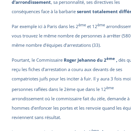
d’arrondissement
, sa personnalité, ses directives les
conséquences face à la barbarie
seront totalement diffé
ème
ème
Par exemple ici à Paris dans les 2
et 12
arrondissem
vous trouvez le même nombre de personnes à arrêter (580)
même nombre d’équipes d’arrestations (33).
ème
Pourtant, le Commissaire
Roger Jehanno du 2
,
dès qu’
reçu les fiches d’arrestation a couru aux devants de ses
compatriotes juifs pour les inciter à fuir. Il y aura 3 fois mo
ème
personnes raflées dans le 2ème que dans le 12
arrondissement où le commissaire fait du zèle, demande à 
hommes d’enfoncer les portes et les renvoie quand les équ
reviennent sans résultat.
ème