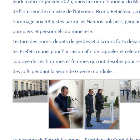
Jeudi matin 23 janvier 2025, dans la Cour d’honneur du
Min
de l’Intérieur
, le ministre de l’Intérieur, Bruno Retailleau , a
hommage aux 98 Justes parmi les Nations policiers, genda
pompiers et personnels du ministère.
Lecture des noms, dépôts de gerbes et discours forts devan
les Préfets réunis pour l’occasion afin de rappeler et célébre
courage de ces hommes et femmes qui ont désobéi pour s
des juifs pendant la Seconde Guerre mondiale.
Le discours de Patrick Klugman – Président du Comité franç