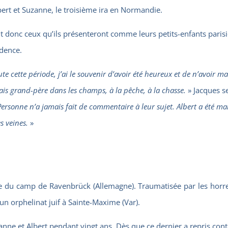
bert et Suzanne, le troisième ira en Normandie.
t donc ceux qu’ils présenteront comme leurs petits-enfants paris
idence.
te cette période, j’ai le souvenir d’avoir été heureux et de n’avoir m
gnais grand-père dans les champs, à la pêche, à la chasse.
» Jacques s
. Personne n’a jamais fait de commentaire à leur sujet. Albert a été ma
s veines.
»
le du camp de Ravenbrück (Allemagne). Traumatisée par les horr
un orphelinat juif à Sainte-Maxime (Var).
nne et Albert pendant vingt ans. Dès que ce dernier a repris contac