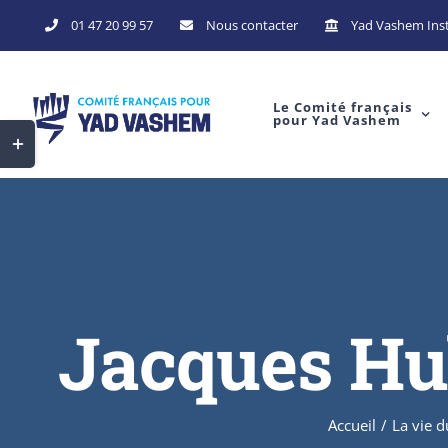
01 47 20 99 57
Nous contacter
Yad Vashem Inst
Le Comité français
pour Yad Vashem
Jacques Hub
Accueil
/
La vie 