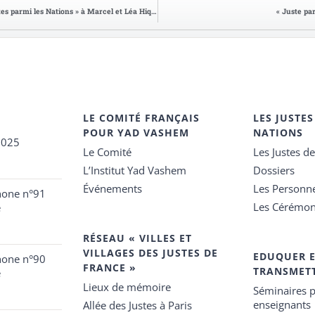
Sérignan : remise à titre posthume de « La Médaille des Justes parmi les Nations » à Marcel et Léa Hiquet
« Juste pa
LE COMITÉ FRANÇAIS
LES JUSTES
POUR YAD VASHEM
NATIONS
2025
Le Comité
Les Justes d
L’Institut Yad Vashem
Dossiers
Événements
Les Personn
hone n°91
Les Cérémon
e
RÉSEAU « VILLES ET
VILLAGES DES JUSTES DE
EDUQUER 
hone n°90
FRANCE »
TRANSMET
e
Lieux de mémoire
Séminaires p
enseignants
Allée des Justes à Paris