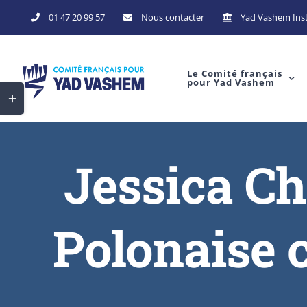
01 47 20 99 57
Nous contacter
Yad Vashem Inst
Le Comité français
pour Yad Vashem
Jessica Ch
Polonaise 