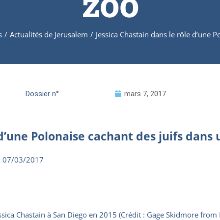
zoo
s
/
Actualités de Jerusalem
/
Jessica Chastain dans le rôle d’une P
Dossier n°
mars 7, 2017
 d’une Polonaise cachant des juifs dans 
 07/03/2017
ssica Chastain à San Diego en 2015 (Crédit : Gage Skidmore from 