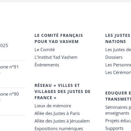
LE COMITÉ FRANÇAIS
LES JUSTES
POUR YAD VASHEM
NATIONS
2025
Le Comité
Les Justes d
L’Institut Yad Vashem
Dossiers
Événements
Les Personn
hone n°91
Les Cérémon
e
RÉSEAU « VILLES ET
VILLAGES DES JUSTES DE
EDUQUER 
hone n°90
FRANCE »
TRANSMET
e
Lieux de mémoire
Séminaires p
enseignants
Allée des Justes à Paris
Projets éduca
Allée des Justes à Jérusalem
Supports
Expositions numériques