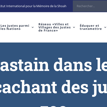
itut International pour la Mémoire de la Shoah
Réseau «Villes et
Les Justes parmi
Éduquer et
Villages des Justes
les Nations
transmettre
de France»
astain dans le
cachant des ju