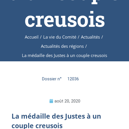
creusois
Accueil
/
La vie du Comité
/
Actualités
/
Actualités des régions
/
La médaille des Justes à un couple creusois
Dossier n°
12036
août 20, 2020
La médaille des Justes à un
couple creusois