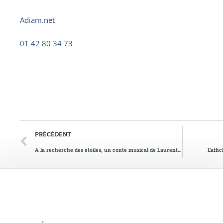
Adiam.net
01 42 80 34 73
PRÉCÉDENT
A la recherche des étoiles, un conte musical de Laurent Grynszpan
L’affi