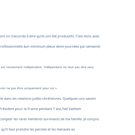
n s’accorde à dire qu’ils ont été productifs. C’est donc avec
professionnelle à
un minimum (deux demi-journées par semaine)
il est totalement indépendant. Indépendant ne veut pas dire seul,
avoir ne pas être uniquement pour soi ».
e dans les relations judéo-chrétiennes. Quelques-uns savent
 le Président pour la France pendant 7 ans,Yad Vashem
sans compter les rares membres survivants de ma famille. Je conçois
u’il faut prendre les paroles et les menaces au