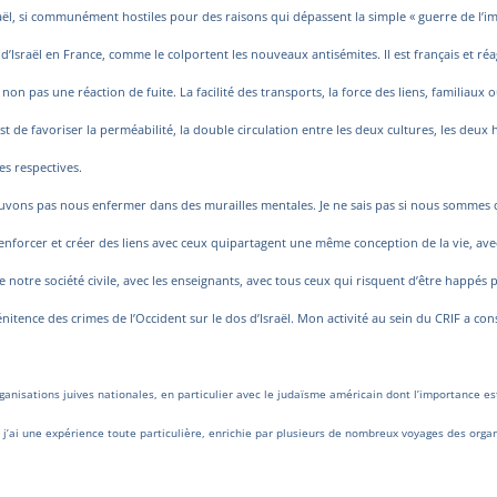
aël, si communément hostiles pour des raisons qui dépassent la simple « guerre de l’ima
d’Israël en France, comme le colportent les nouveaux antisémites. Il est français et réag
 non pas une réaction de fuite. La facilité des transports, la force des liens, familiau
t de favoriser la perméabilité, la double circulation entre les deux cultures, les deux 
es respectives.
vons pas nous enfermer dans des murailles mentales. Je ne sais pas si nous sommes dan
forcer et créer des liens avec ceux qui
partagent une même conception de la vie, avec 
notre société civile, avec les enseignants, avec tous ceux qui risquent d’être happés 
pénitence des crimes de l’Occident sur le dos d’Israël. Mon activité au sein du CRIF a co
organisations juives nationales, en particulier avec le judaïsme américain dont l’importance
j’ai une expérience toute particulière, enrichie par plusieurs de nombreux voyages des organi