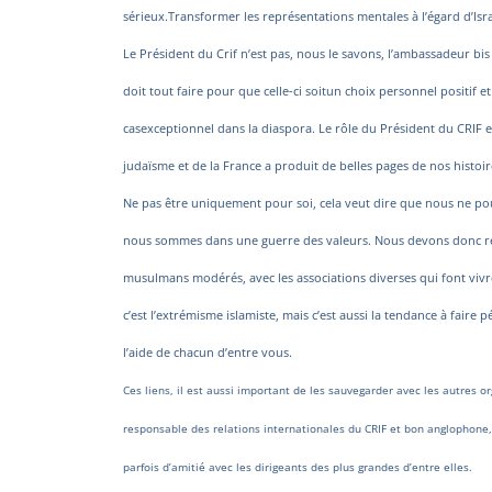
sérieux.Transformer les représentations mentales à l’égard d’Isr
Le Président du Crif n’est pas, nous le savons, l’ambassadeur bis 
doit tout faire pour que celle-ci soit
un choix personnel positif et
cas
exceptionnel dans la diaspora. Le rôle du Président du CRIF es
judaïsme et de la France a produit de belles pages de nos histoir
Ne pas être uniquement pour soi, cela veut dire que nous ne pou
nous sommes dans une guerre des valeurs. Nous devons donc ren
musulmans modérés, avec les associations diverses qui font vivre 
c’est l’extrémisme islamiste, mais c’est aussi la tendance à faire 
l’aide de chacun d’entre vous.
Ces liens, il est aussi important de les sauvegarder avec les autres 
responsable des relations internationales du CRIF et bon anglophone, 
parfois d’amitié avec les dirigeants des plus grandes d’entre elles.