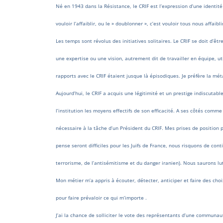
Né en 1943 dans la Résistance, le CRIF est l’expression d’une identité j
vouloir l’affaiblir, ou le » doublonner », c’est vouloir tous nous affaib
Les temps sont révolus des initiatives solitaires. Le CRIF se doit d’êt
une expertise ou une vision, autrement dit de travailler en équipe, ut
rapports avec le CRIF étaient jusque là épisodiques. Je préfère la mé
Aujourd’hui, le CRIF a acquis une légitimité et un prestige indiscutab
l’institution les moyens effectifs de son efficacité. A ses côtés comme co
nécessaire à la tâche d’un Président du CRIF. Mes prises de position 
pense seront difficiles pour les Juifs de France, nous risquons de co
terrorisme, de l’antisémitisme et du danger iranien). Nous saurons lut
Mon métier m’a appris à écouter, détecter, anticiper et faire des choix
pour faire prévaloir ce qui m’importe .
J’ai la chance de solliciter le vote des représentants d’une communaut