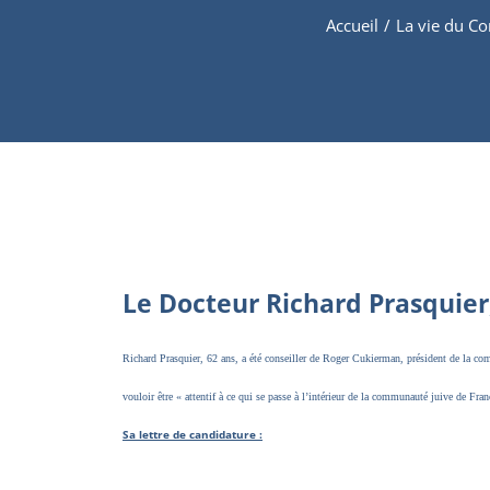
Accueil
/
La vie du C
Le Docteur Richard Prasquier
Richard Prasquier, 62 ans, a été conseiller de Roger Cukierman, président de la commi
vouloir être « attentif à ce qui se passe à l’intérieur de la communauté juive de Franc
Sa lettre de candidature :