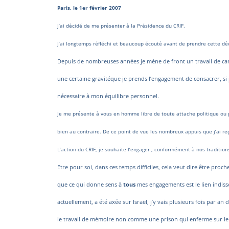
Paris, le 1er février 2007
J’ai décidé de me présenter à la Présidence du CRIF.
J’ai longtemps réfléchi et beaucoup écouté avant de prendre cette déc
Depuis de nombreuses années je mène de front un travail de ca
une certaine gravité
que je prends l’engagement de consacrer, si j
nécessaire à mon équilibre personnel.
Je me présente à vous en homme libre de toute attache politique ou p
bien au contraire. De ce point de vue les nombreux appuis que j’ai 
L’action du CRIF, je souhaite l’engager , conformément à nos tradition
Etre pour soi, dans ces temps difficiles, cela veut dire être proche
que ce qui donne sens à
tous
mes engagements est le lien indisso
actuellement, a été axée sur Israël, j’y vais plusieurs fois par an
le travail de mémoire non comme une prison qui enferme sur le p