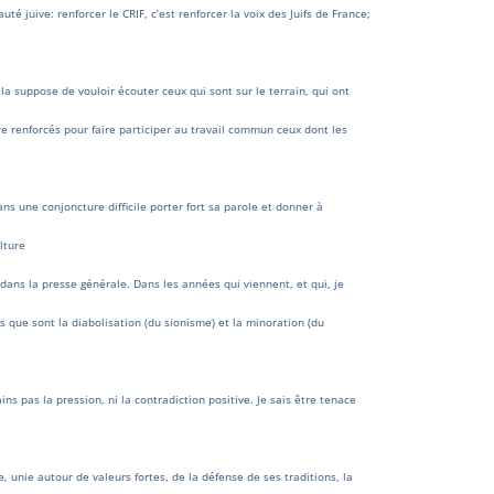
té juive: renforcer le CRIF, c’est renforcer la voix des Juifs de France;
ela suppose de vouloir écouter ceux qui sont sur le terrain, qui ont
tre renforcés pour faire participer au travail commun ceux dont les
ns une conjoncture difficile porter fort sa parole et donner à
ulture
dans la presse générale. Dans les années qui viennent, et qui, je
s que sont la diabolisation (du sionisme) et la minoration (du
ins pas la pression, ni la contradiction positive. Je sais être tenace
 unie autour de valeurs fortes, de la défense de ses traditions, la