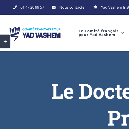
01 47 20 99 57
Nous contacter
Yad Vashem Inst
Le Comité français
pour Yad Vashem
Le Doct
Pr