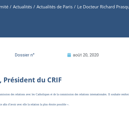
omité
/
Actualités
/
Actualités de Paris
/
Le Docteur Richard Prasqu
Dossier n°
août 20, 2020
, Président du CRIF
ssion des relations avec les Catholiques et de la commission des relations internationales. Il souhaite renforcer
e afin d’avoir avec elle la relation la plus étroite possible ».