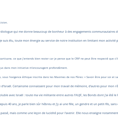
ision.
rdiologue qui me donne beaucoup de bonheur à des engagements communautaires dont o
e suis élu, toute mon énergie au service de notre institution en limitant mon activité 
artisane, ce que j’entends bien rester car je pense que le CRIF ne peut être respecté que s’
reçus dans mon initiative m’encouragent profondément.
s, sous l’exigence éthique inscrite dans les Maximes de nos Pères: « Savoir être pour soi et s
 d’Israël. Certains
me connaissent pour mon travail de mémoire, d’autres pour mon rôl
luble avec Israël : toute ma vie militante entre autres l’AUJF, les Bonds dont j’ai été
 depuis 40 ans, je parle bien sûr hébreu et j’y ai une fille, un gendre et un petit-fils, 
assé, mais comme une leçon de lucidité pour l’avenir. Elle nous enseigne notamment q