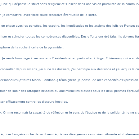
uive qui dépasse le strict sens religieux et s’inscrit dans une vision pluraliste de la communau
lir. Je combattrai avec force toute tentative éventuelle de la sorte.
re en phase avec les pensées, les espoirs, les inquiétudes et les actions des Juifs de France: c
iliser et stimuler toutes les compétences disponibles. Des efforts ont été faits, ils doivent ê
taphore de la ruche à celle de la pyramide…
le. Je rends hommage à ses anciens Présidents et en particulier à Roger Cukierman, qui a su da
nseiller depuis six ans, j’ai suivi les dossiers, j’ai participé aux décisions et j’ai acquis la c
personnelles (affaires Morin, Boniface..) témoignent, je pense, de mes capacités d’expression 
ntinuer de subir des attaques brutales ou aux mieux insidieuses sous les deux prismes éprouvé
ter efficacement contre les discours hostiles.
. On me reconnaît la capacité de réflexion et le sens de l’équipe et de la solidarité. Je ne cra
é juive française riche de sa diversité, de ses divergences assumées, vibrante et chaleureuse,