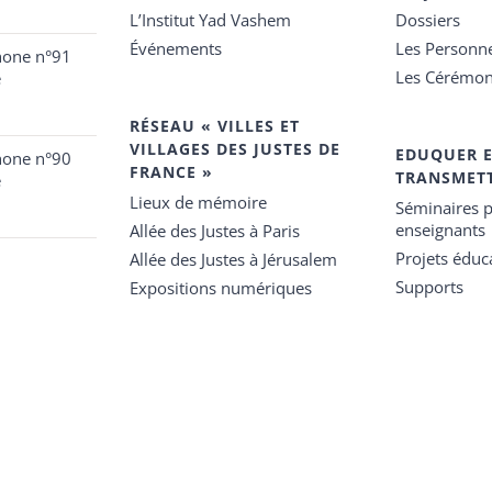
L’Institut Yad Vashem
Dossiers
Événements
Les Personn
hone n°91
Les Cérémon
e
RÉSEAU « VILLES ET
VILLAGES DES JUSTES DE
EDUQUER 
hone n°90
FRANCE »
TRANSMET
e
Lieux de mémoire
Séminaires p
enseignants
Allée des Justes à Paris
Projets éduca
Allée des Justes à Jérusalem
Supports
Expositions numériques