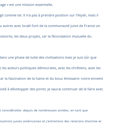
ge » est une mission essentielle.
it comme tel. Il n’a pas à prendre position sur l’Alyah, mais il
x ou autres avec Israël font de la communauté juive de France un
histoires, les deux projets, car la fécondation mutuelle du
s une phase de lutte des civilisations mais je suis sûr que
les acteurs politiques démocrates, avec les chrétiens, avec les
par la fascination de la haine et du bouc émissaire: notre ennemi
nsisté à développer des ponts: je saurai continuer de le faire avec
 est considérable: depuis de nombreuses années, en tant que
sations juives américaines et j’entretiens des relations d’estime et