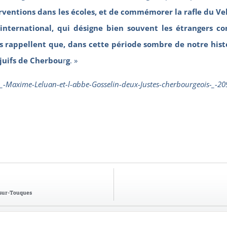
erventions dans les écoles, et de commémorer la ra
fle du Ve
 international, qui désigne bien souvent les étrangers c
rappellent que, dans cette période sombre de notre histoi
 juifs de Cherbou
r
g
. »
ale_-Maxime-Leluan-et-l-abbe-Gosselin-deux-Justes-cherbourgeois-
-sur-Touques