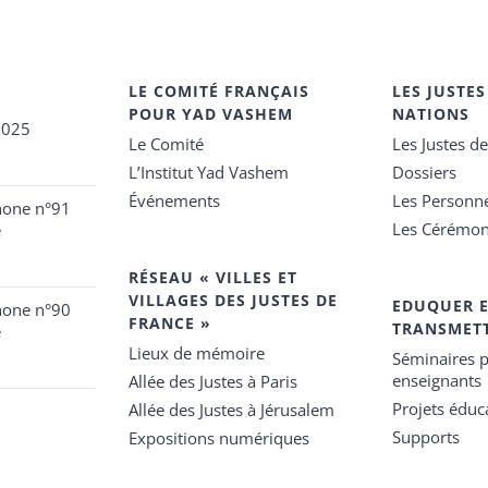
LE COMITÉ FRANÇAIS
LES JUSTES
POUR YAD VASHEM
NATIONS
2025
Le Comité
Les Justes d
L’Institut Yad Vashem
Dossiers
Événements
Les Personn
hone n°91
Les Cérémon
e
RÉSEAU « VILLES ET
VILLAGES DES JUSTES DE
EDUQUER 
hone n°90
FRANCE »
TRANSMET
e
Lieux de mémoire
Séminaires p
enseignants
Allée des Justes à Paris
Projets éduca
Allée des Justes à Jérusalem
Supports
Expositions numériques