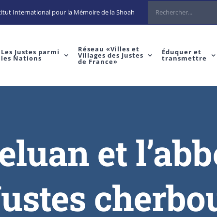
itut International pour la Mémoire de la Shoah
Réseau «Villes et
Les Justes parmi
Éduquer et
Villages des Justes
les Nations
transmettre
de France»
luan et l’abbé
ustes cherbo