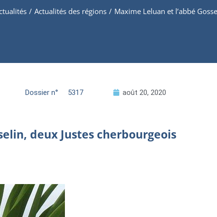
ctualités
/
Actualités des régions
/
Maxime Leluan et l’abbé Gosse
Dossier n°
5317
août 20, 2020
elin, deux Justes cherbourgeois