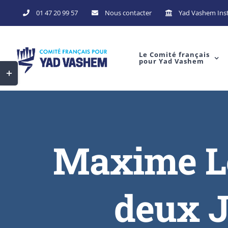
01 47 20 99 57
Nous contacter
Yad Vashem Inst
Le Comité français
pour Yad Vashem
Maxime Le
deux J