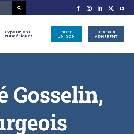
FAIRE
DEVENIR
Expositions
Numériques
UN DON
ADHÉRENT
 Gosselin,
urgeois