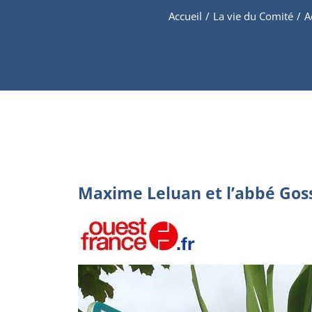
Accueil
/
La vie du Comité
/
A
Maxime Leluan et l’abbé Goss