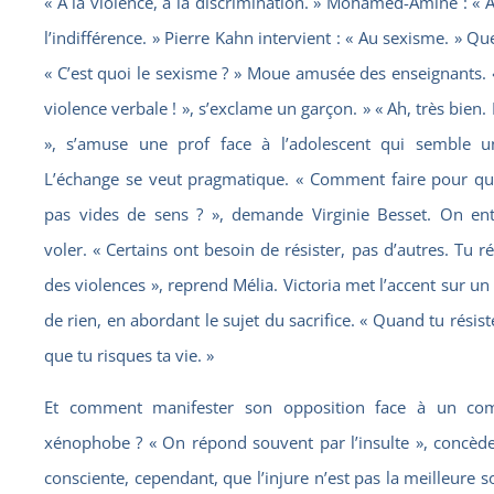
« A la violence, à la discrimination. » Mohamed-Amine : « A 
l’indifférence. » Pierre Kahn intervient : « Au sexisme. » Qu
« C’est quoi le sexisme ? » Moue amusée des enseignants. «
violence verbale ! », s’exclame un garçon. » « Ah, très bien. E
», s’amuse une prof face à l’adolescent qui semble u
L’échange se veut pragmatique. « Comment faire pour qu
pas vides de sens ? », demande Virginie Besset. On e
voler. « Certains ont besoin de résister, pas d’autres. Tu r
des violences », reprend Mélia. Victoria met l’accent sur un 
de rien, en abordant le sujet du sacrifice. « Quand tu résistes
que tu risques ta vie. »
Et comment manifester son opposition face à un co
xénophobe ? « On répond souvent par l’insulte », concède 
consciente, cependant, que l’injure n’est pas la meilleure so