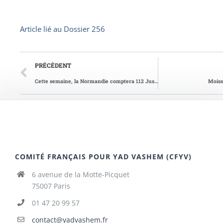
Article lié au
Dossier 256
PRÉCÉDENT
Cette semaine, la Normandie comptera 112 Justes parmi les Nations
Moissa
COMITÉ FRANÇAIS POUR YAD VASHEM (CFYV)
6 avenue de la Motte-Picquet
75007 Paris
01 47 20 99 57
contact@yadvashem.fr