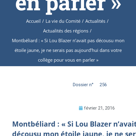
en parler »
Accueil
/
La vie du Comité
/
Actualités
/
Actualités des régions
/
Montbéliard : « Si Lou Blazer n’avait pas décousu mon
étoile jaune, je ne serais pas aujourd’hui dans votre
collège pour vous en parler »
Dossier n°
256
février 21, 2016
Montbéliard : « Si Lou Blazer n’avai
décousu mon étoile jaune, je ne ser