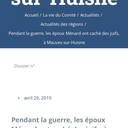
Accueil
/
La vie du Comité
/
Actualités
/
Actualités des régions
/
Pendant la guerre, les époux Ménard ont caché des juifs,
à Mauves-sur-Huisne
Dossier n°
avril 29, 2019
Pendant la guerre, les époux