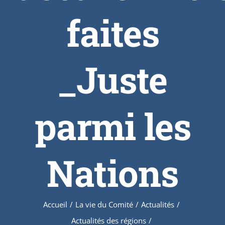
faites
_Juste
parmi les
Nations
Accueil
/
La vie du Comité
/
Actualités
/
Actualités des régions
/