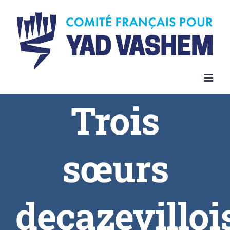
Trois
sœurs
decazevilloi