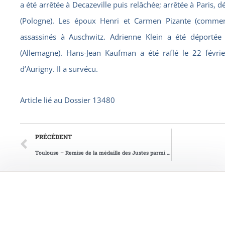
a été arrêtée à Decazeville puis relâchée; arrêtée à Paris, 
(Pologne). Les époux Henri et Carmen Pizante (commer
assassinés à Auschwitz. Adrienne Klein a été déporté
(Allemagne). Hans-Jean Kaufman a été raflé le 22 févrie
d’Aurigny. Il a survécu.
Article lié au
Dossier 13480
PRÉCÉDENT
Toulouse – Remise de la médaille des Justes parmi les Nations à Marie-Angèle Thulau