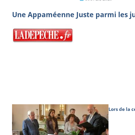
Une Appaméenne Juste parmi les j
Lors de la 