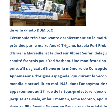
de ville /Photo DDM, X.O.
Cérémonie très émouvante dernièrement en la mairi
présidée par le maire André Trigano, Israela Peri Prob
d’Israël à Marseille, et le docteur Albert Seifer, délég
comité français pour Yad Vashem. Une manifestati
puisqu’il s’agissait d’honorer la mémoire de Concepti
Appaméenne d’origine espagnole, qui durant la Seco
mondiale accueillit en mai 1943, dans l’anonymat de
appartement au 27, rue de la Sous-préfecture, deux en
Jacques et Gisèle, et leur maman, Mme Moreno, épous
titre, sa fille Angèle Debeaune-Faya a reçu la médaill