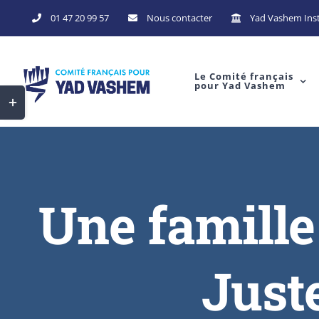
01 47 20 99 57
Nous contacter
Yad Vashem Inst
Le Comité français
pour Yad Vashem
Une famille d
Just