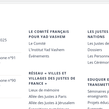
LE COMITÉ FRANÇAIS
LES JUSTES
POUR YAD VASHEM
NATIONS
2025
Le Comité
Les Justes d
L’Institut Yad Vashem
Dossiers
Événements
Les Personn
hone n°91
Les Cérémon
e
RÉSEAU « VILLES ET
VILLAGES DES JUSTES DE
EDUQUER 
hone n°90
FRANCE »
TRANSMET
e
Lieux de mémoire
Séminaires p
enseignants
Allée des Justes à Paris
Projets éduca
Allée des Justes à Jérusalem
Supports