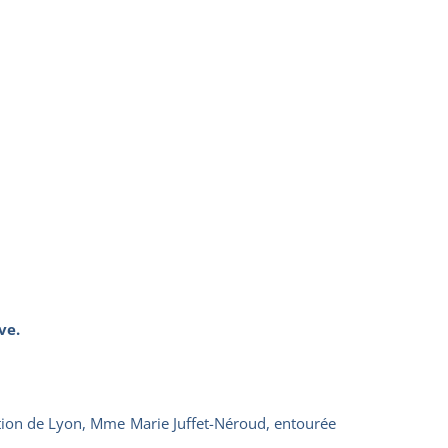
ve.
tion de Lyon, M
me
Marie Juffet-Néroud, entourée