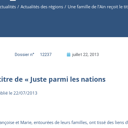
ctualités
/
Actualités des régions
/
Une famille de l’Ain reçoit le t
Dossier n°
12237
juillet 22, 2013
 titre de « Juste parmi les nations
blié le 22/07/2013
ançoise et Marie, entourées de leurs familles, ont tissé des liens 