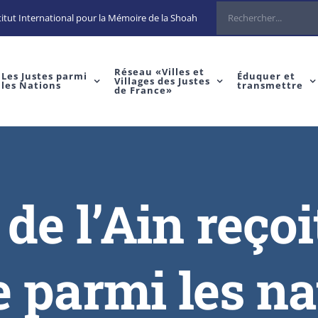
itut International pour la Mémoire de la Shoah
Réseau «Villes et
Les Justes parmi
Éduquer et
Villages des Justes
les Nations
transmettre
de France»
e l’Ain reçoit
e parmi les na