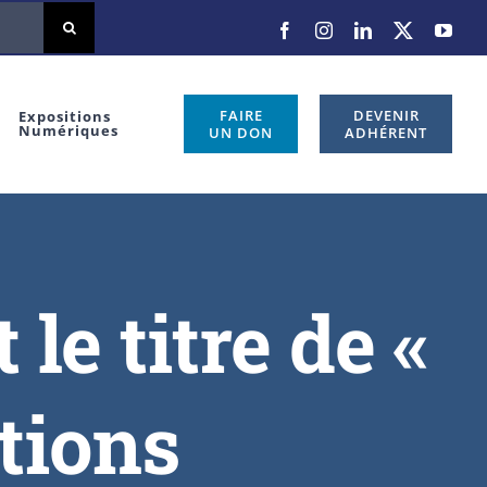
FAIRE
DEVENIR
Expositions
Numériques
UN DON
ADHÉRENT
 le titre de «
tions