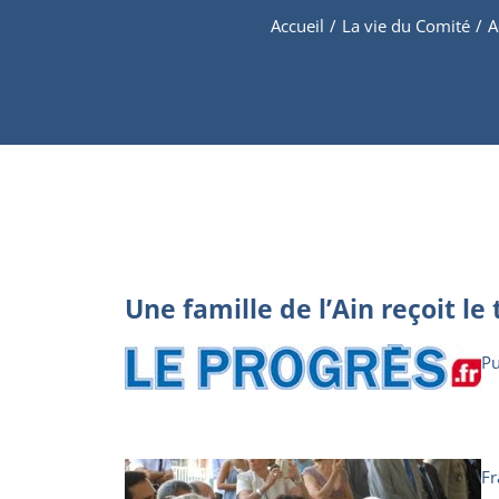
Accueil
/
La vie du Comité
/
A
Une famille de l’Ain reçoit le
Pu
Fr