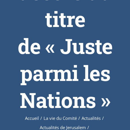
titre
de « Juste
parmi les
Nations »
Accueil
/
La vie du Comité
/
Actualités
/
Actualités de Jerusalem
/