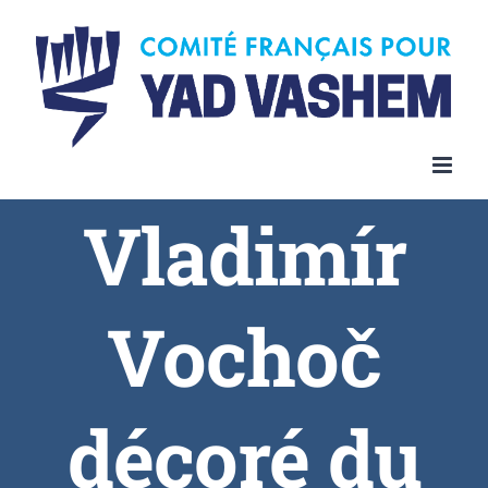
Vladimír
Vochoč
décoré du