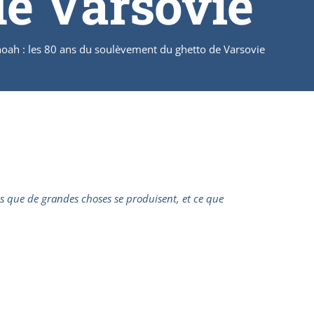
de Varsovie
oah : les 80 ans du soulèvement du ghetto de Varsovie
ens que de grandes choses se produisent, et ce que