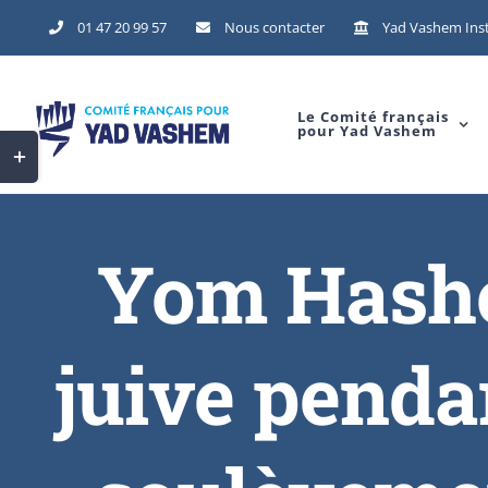
01 47 20 99 57
Nous contacter
Yad Vashem Inst
Le Comité français
pour Yad Vashem
Yom Hasho
juive pendan