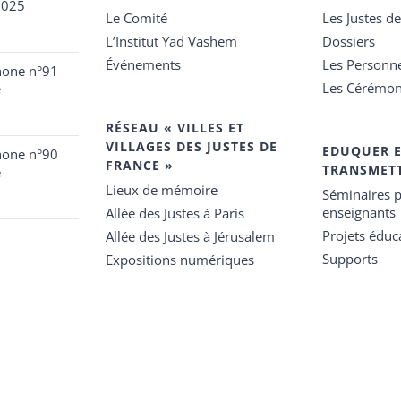
2025
Le Comité
Les Justes d
L’Institut Yad Vashem
Dossiers
Événements
Les Personn
hone n°91
Les Cérémon
e
RÉSEAU « VILLES ET
VILLAGES DES JUSTES DE
EDUQUER 
hone n°90
FRANCE »
TRANSMET
e
Lieux de mémoire
Séminaires p
enseignants
Allée des Justes à Paris
Projets éduca
Allée des Justes à Jérusalem
Supports
Expositions numériques