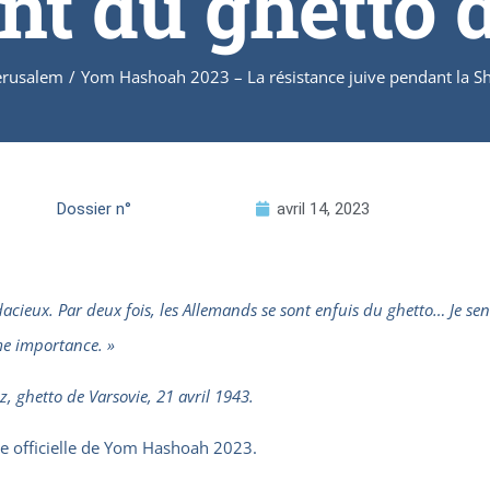
t du ghetto 
Jerusalem
/
Yom Hashoah 2023 – La résistance juive pendant la Sh
Dossier n°
avril 14, 2023
udacieux. Par deux fois, les Allemands se sont enfuis du ghetto… Je s
me importance. »
z, ghetto de Varsovie, 21 avril 1943.
ie officielle de Yom Hashoah 2023.