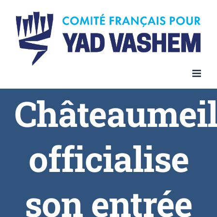
Châteaumeil
officialise
son entrée