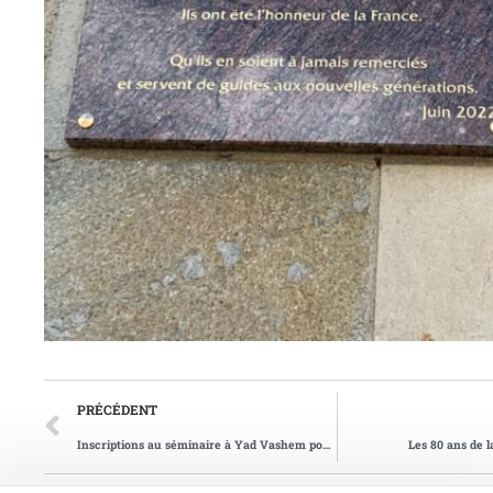
PRÉCÉDENT
Inscriptions au séminaire à Yad Vashem pour enseignants
Les 80 ans de l