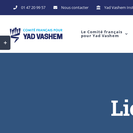
Skip
01 47 20 99 57
Nous contacter
Yad Vashem Inst
to
content
Le Comité français
pour Yad Vashem
Toggle
Sliding
Bar
Area
Li