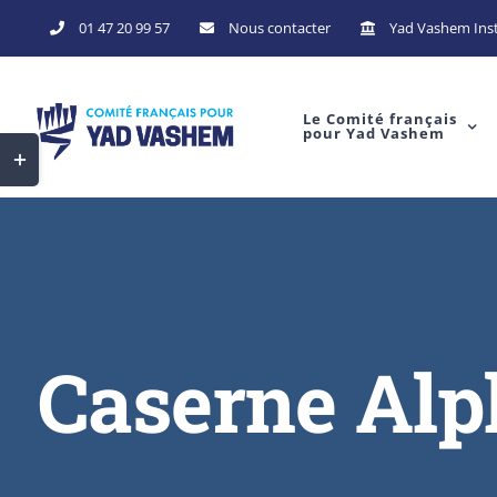
01 47 20 99 57
Nous contacter
Yad Vashem Inst
Le Comité français
pour Yad Vashem
Caserne Alp