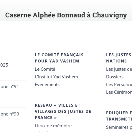
Caserne Alphée Bonnaud à Chauvigny
LE COMITÉ FRANÇAIS
LES JUSTES
POUR YAD VASHEM
NATIONS
2025
Le Comité
Les Justes d
L’Institut Yad Vashem
Dossiers
Événements
Les Personn
hone n°91
Les Cérémon
e
RÉSEAU « VILLES ET
VILLAGES DES JUSTES DE
EDUQUER 
hone n°90
FRANCE »
TRANSMET
e
Lieux de mémoire
Séminaires p