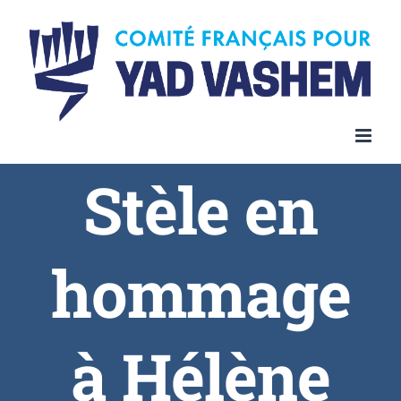
Stèle en
hommage
à Hélène