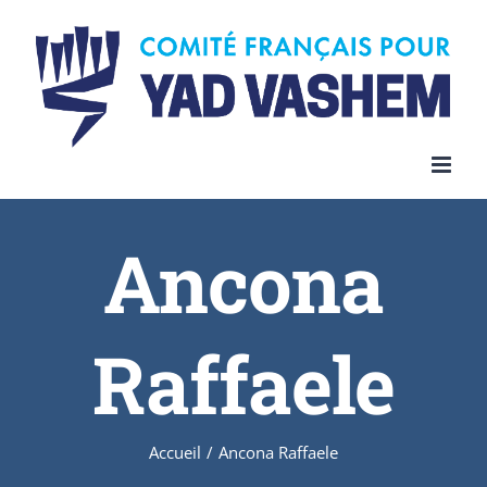
Skip
to
content
Ancona
Raffaele
Accueil
/
Ancona Raffaele