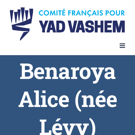
Skip
to
content
Benaroya
Alice (née
Lévy)