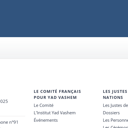
LE COMITÉ FRANÇAIS
LES JUSTES
POUR YAD VASHEM
NATIONS
2025
Le Comité
Les Justes d
L’Institut Yad Vashem
Dossiers
Événements
Les Personn
hone n°91
Les Cérémon
e