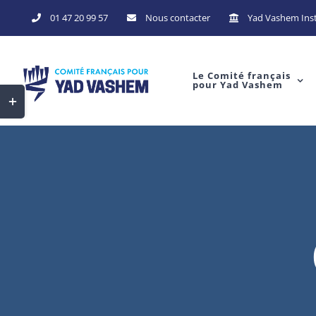
Skip
01 47 20 99 57
Nous contacter
Yad Vashem Inst
to
content
Le Comité français
pour Yad Vashem
Toggle
Sliding
Bar
Area