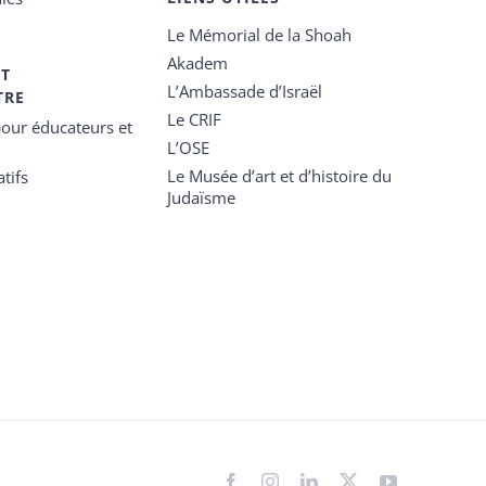
Le Mémorial de la Shoah
Akadem
ET
L’Ambassade d’Israël
TRE
Le CRIF
our éducateurs et
L’OSE
Le Musée d’art et d’histoire du
tifs
Judaïsme
Facebook
Instagram
LinkedIn
X
YouTube