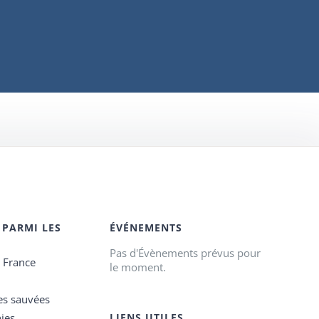
 PARMI LES
ÉVÉNEMENTS
Pas d'Évènements prévus pour
e France
le moment.
es sauvées
ies
LIENS UTILES