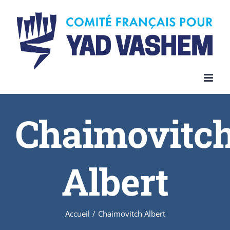
Skip
to
content
Chaimovitc
Albert
Accueil
/
Chaimovitch Albert